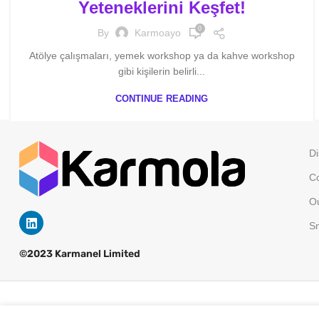
Yeteneklerini Keşfet!
0
By
Karmoayo
Atölye çalışmaları, yemek workshop ya da kahve workshop
gibi kişilerin belirli...
CONTINUE READING
Di
Co
Ou
Sm
©2023 Karmanel Limited