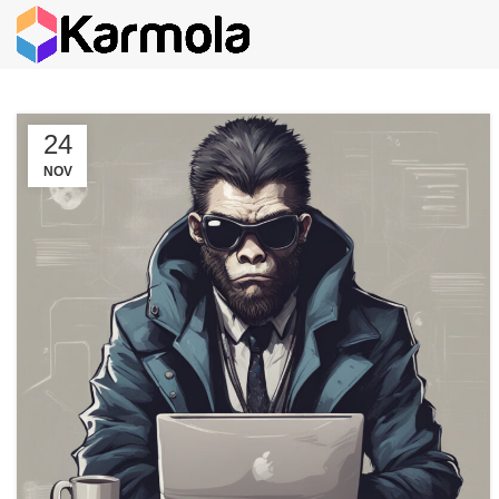
24
NOV