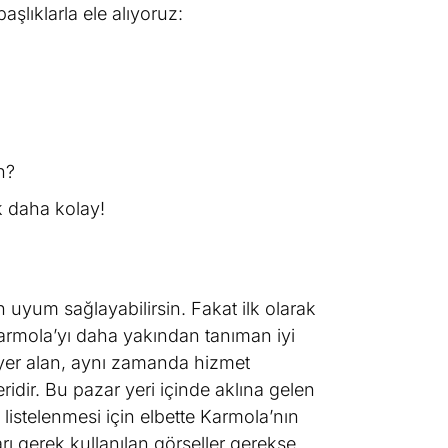
şlıklarla ele alıyoruz:
in?
k daha kolay!
 uyum sağlayabilirsin. Fakat ilk olarak
Karmola’yı daha yakından tanıman iyi
nda yer alan, aynı zamanda hizmet
eridir. Bu pazar yeri içinde aklına gelen
istelenmesi için elbette Karmola’nın
rı gerek kullanılan görseller gerekse