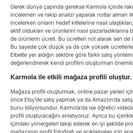
Gerek dünya çapında gerekse Karmola içinde rakibin
incelemen ve rakip analizi yaparak notlar alman ilk
incelerken onların hedef kitlelerine nasıl ulaştıkl
aktif oldukları ve ürünlerini nasıl pazarladıklarına 
de ürünlerin ücreti. Bu ücretleri not alarak sen de 
Bu sayede çok düşük ya da çok yüksek ücretlerle 
Elbette yer aldığın sektöre göre farklı satış yöntem
değerlendirerek kendi profilini oluşturman önemlid
Karmola ile etkili mağaza profili oluştur.
Mağaza profili oluşturmak, online pazar yerleri iç
önce Etsy’de satış yapmak ya da Amazon’da satış
bunu biliyorsundur. Karmola’da ise öğretici videola
profili oluşturacağını anlatıyoruz. Ayrıca bu içerik
içindeki yönergeleri takip ederek en iyi şekilde pro
mağazanın profil fotoğrafı ve açıklamaları için an